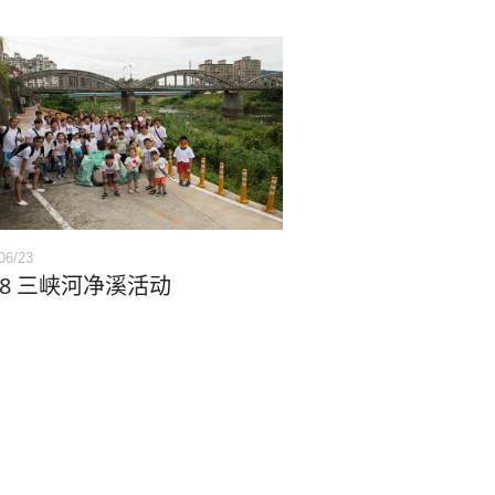
06/23
18 三峡河净溪活动