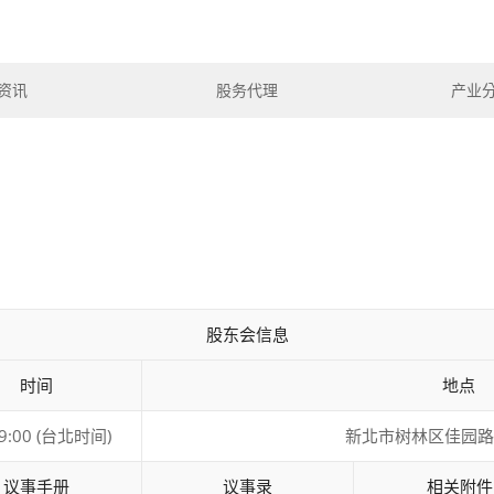
资讯
股务代理
产业
股东会信息
时间
地点
9:00 (台北时间)
新北市树林区佳园路
议事手册
议事录
相关附件