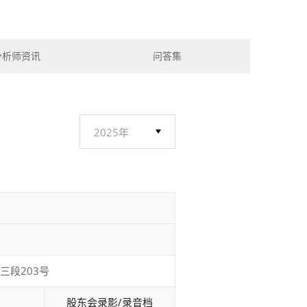
分析师资讯
问答集
三段203号
股东会录影/录音档