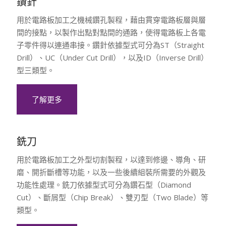
鑽針
用於電路板加工之機械鑽孔製程，藉由貫穿電路板層與層
間的接點，以製作出點對點間的通路，使得電路板上各電
子零件得以連通串接。鑽針依據型式可分為ST（Straight
Drill）、UC（Under Cut Drill），以及ID（Inverse Drill）
型三類型。
了解更多
銑刀
用於電路板加工之外型切割製程，以達到修邊、導角、研
磨、開折斷槽等功能，以及一些後續組裝所需要的外觀及
功能性處理。銑刀依據型式可分為鑽石型（Diamond
Cut）、斷屑型（Chip Break）、雙刃型（Two Blade）等
類型。