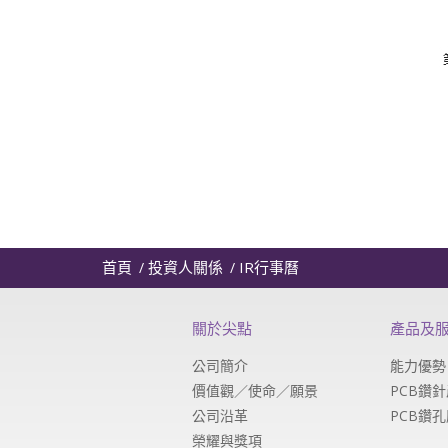
首頁
投資人關係
IR行事曆
關於尖點
產品及
公司簡介
能力優勢
價值觀／使命／願景
PCB鑽
公司沿革
PCB鑽
榮耀與獎項